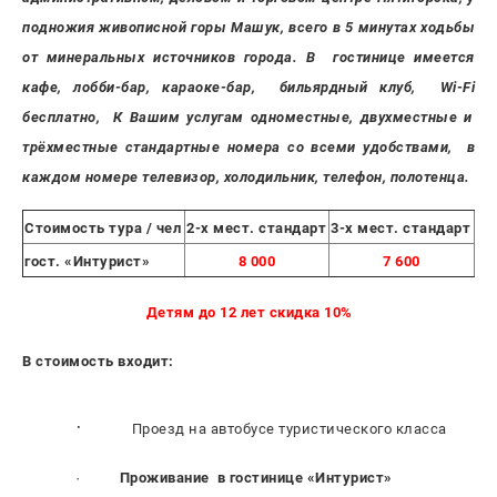
подножия живописной горы Машук, всего в 5 минутах ходьбы
от минеральных источников города. В гостинице имеется
кафе, лобби-бар, караоке-бар, бильярдный клуб,
Wi
-
Fi
бесплатно,
К Вашим услугам одноместные, двухместные и
трёхместные стандартные номера со всеми удобствами, в
каждом номере телевизор, холодильник, телефон,
полотенца.
Стоимость тура / чел
2-х мест. стандарт
3-х мест. стандарт
1-
гост. «Интурист»
8 000
7 600
Детям до 12 лет скидка 10%
В стоимость входит:
·
Проезд на автобусе туристического класса
·
Проживание в гостинице «Интурист»