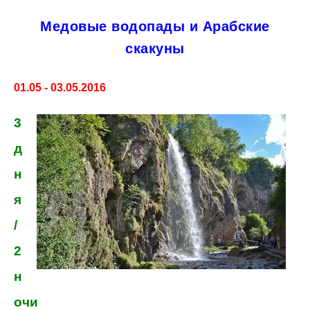
Медовые водопады и Арабские
скакуны
01.05 - 03.05.2016
3
д
н
я
/
2
н
очи