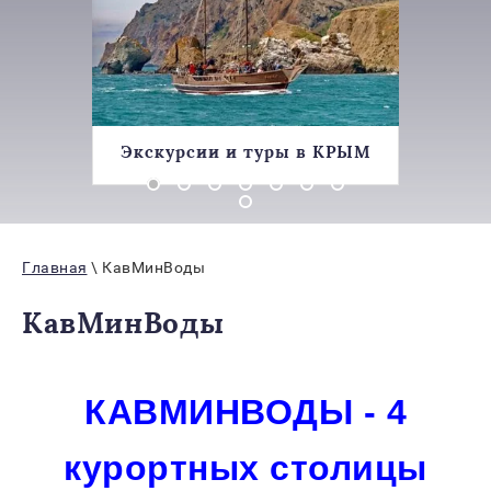
ИЯ
Экскурсии и туры в КРЫМ
Ана
Главная
\ КавМинВоды
КавМинВоды
КАВМИНВОДЫ - 4
курортных столицы