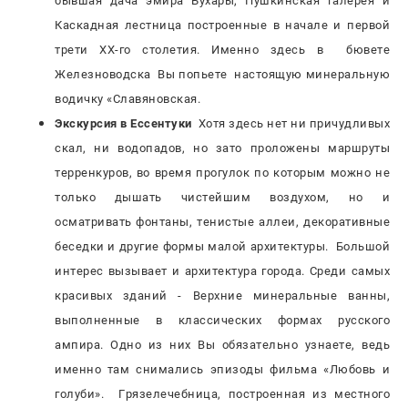
бывшая дача эмира Бухары, Пушкинская галерея и
Каскадная лестница построенные в начале и первой
трети XX-го столетия. Именно здесь в бювете
Железноводска Вы попьете настоящую минеральную
водичку «Славяновская.
Экскурсия в Ессентуки
Хотя здесь нет ни причудливых
скал, ни водопадов, но зато проложены маршруты
терренкуров, во время прогулок по которым можно не
только дышать чистейшим воздухом, но и
осматривать фонтаны, тенистые аллеи, декоративные
беседки и другие формы малой архитектуры. Большой
интерес вызывает и архитектура города. Среди самых
красивых зданий - Верхние минеральные ванны,
выполненные в классических формах русского
ампира. Одно из них Вы обязательно узнаете, ведь
именно там снимались эпизоды фильма «Любовь и
голуби». Грязелечебница, построенная из местного