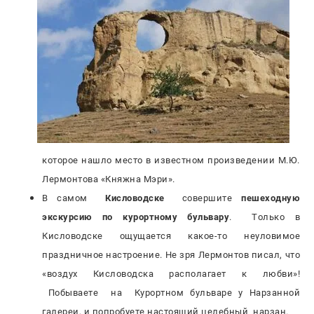
которое нашло место в известном произведении М.Ю.
Лермонтова «Княжна Мэри».
В самом
Кисловодске
совершите
пешеходную
экскурсию по курортному бульвару
. Только в
Кисловодске ощущается какое-то неуловимое
праздничное настроение. Не зря Лермонтов писал, что
«воздух Кисловодска располагает к любви»!
Побываете на Курортном бульваре у Нарзанной
галереи, и попробуете настоящий целебный нарзан.