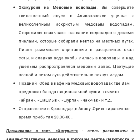
Экскурсия на Медовые водопады
. Вы совершите
таинственный спуск в Аликоновское ущелье к
великолепным искристым Медовым водопадам.
Сторожилы связывают название водопадов с дикими
пчелами, которые собирали нектар на местных лугах.
Ливни размывали спрятанные в расщелинах скал
соты, и сладкая вода якобы лилась в водопады, а над
ущельем распространялся медовый запах. Цветущие
весной и летом луга действительно пахнут медом.
Поздний Обед в кафе на Медовых водопадах где Вам
предложат блюда национальной кухни «хычин»,
«айран», «шашлык», «шурпа», «чак-чак» и т.д.
Отправление в Краснодар ,в Анапу .Ориентировочное
время прибытия 23.00-00..
Проживание в гост. «Интурист»
-
отель расположен в
административном, деловом и торговом центре Пятигорска, у