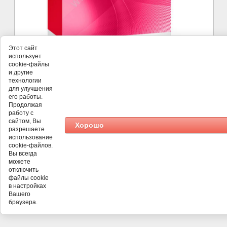
Этот сайт
использует
cookie-файлы
и другие
©
Вояж
технологии
для улучшения
его работы.
Продолжая
работу с
сайтом, Вы
Хорошо
разрешаете
использование
cookie-файлов.
Вы всегда
можете
отключить
файлы cookie
в настройках
Вашего
браузера.